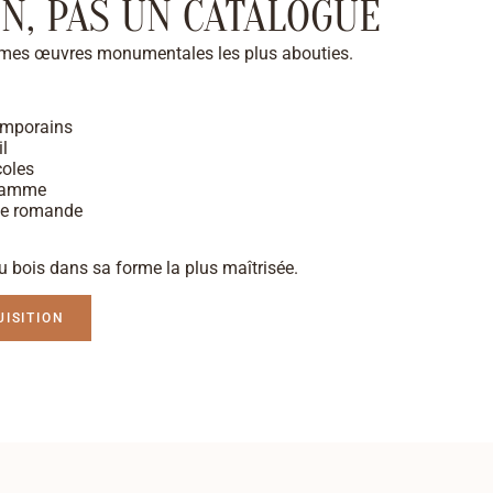
N, PAS UN CATALOGUE
 mes œuvres monumentales les plus abouties.
emporains
il
coles
 gamme
sse romande
u bois dans sa forme la plus maîtrisée.
ISITION