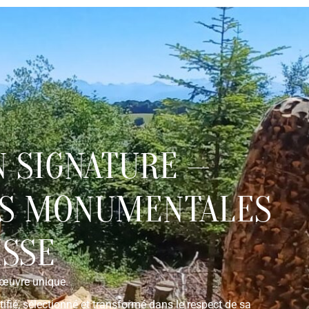
LITÉ & ORIGINE
COLLECTION SIGNATURE
CATALOGUE
RÉALISATIONS
CONTACT
N SIGNATURE —
ES MONUMENTALES
ISSE
 œuvre unique.
ntifié, sélectionné et transformé dans le respect de sa