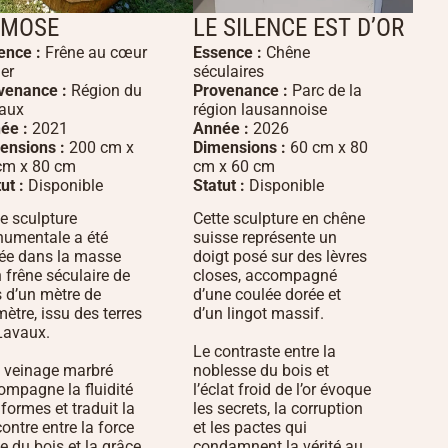
SMOSE
LE SILENCE EST D’OR
ence :
Frêne au cœur
Essence :
Chêne
ier
séculaires
venance :
Région du
Provenance :
Parc de la
aux
région lausannoise
ée :
2021
Année :
2026
ensions :
200 cm x
Dimensions :
60 cm x 80
cm x 80 cm
cm x 60 cm
ut :
Disponible
Statut :
Disponible
te sculpture
Cette sculpture en chêne
umentale a été
suisse représente un
llée dans la masse
doigt posé sur des lèvres
 frêne séculaire de
closes, accompagné
s d’un mètre de
d’une coulée dorée et
ètre, issu des terres
d’un lingot massif.
Lavaux.
Le contraste entre la
 veinage marbré
noblesse du bois et
ompagne la fluidité
l’éclat froid de l’or évoque
formes et traduit la
les secrets, la corruption
ontre entre la force
et les pactes qui
e du bois et la grâce
condamnent la vérité au