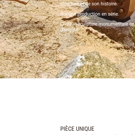
structure et de son histoire.
Aucune production en série.
Chaque sculpture monumentale en b
d’origine.
PIÈCE UNIQUE