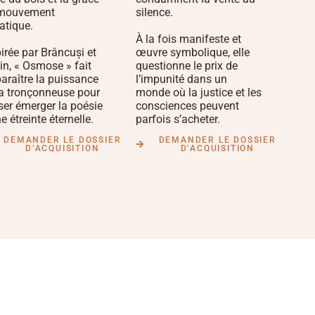
mouvement
silence.
atique.
À la fois manifeste et
irée par Brâncuși et
œuvre symbolique, elle
in, « Osmose » fait
questionne le prix de
paraître la puissance
l’impunité dans un
la tronçonneuse pour
monde où la justice et les
sser émerger la poésie
consciences peuvent
e étreinte éternelle.
parfois s’acheter.
DEMANDER LE DOSSIER
DEMANDER LE DOSSIER
D’ACQUISITION
D’ACQUISITION