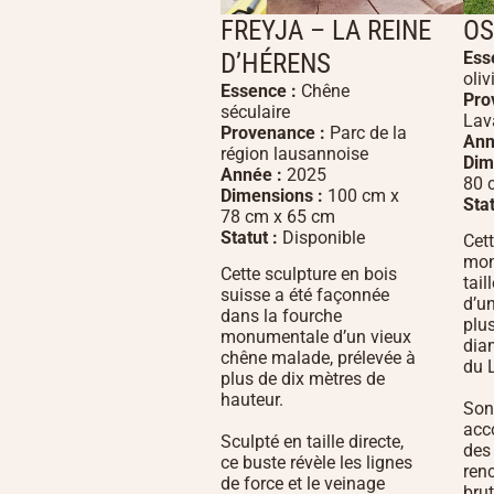
FREYJA – LA REINE
O
D’HÉRENS
Ess
oliv
Essence :
Chêne
Pro
séculaire
Lav
Provenance :
Parc de la
Ann
région lausannoise
Dim
Année :
2025
80 
Dimensions :
100 cm x
Stat
78 cm x 65 cm
Statut :
Disponible
Cet
mon
Cette sculpture en bois
tai
suisse a été façonnée
d’un
dans la fourche
plu
monumentale d’un vieux
diam
chêne malade, prélevée à
du 
plus de dix mètres de
hauteur.
Son
acc
Sculpté en taille directe,
des 
ce buste révèle les lignes
renc
de force et le veinage
brut