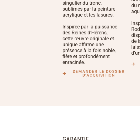
singulier du tronc,
du 
sublimés par la peinture
aqu
acrylique et les lasures.
Insp
Inspirée par la puissance
Rod
des Reines d’Hérens,
dis
cette œuvre originale et
de 
unique affirme une
lai
présence à la fois noble,
d’un
fière et profondément
enracinée.
DEMANDER LE DOSSIER
D’ACQUISITION
GARANTIE