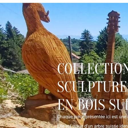
À PROPOS
TRAÇABI
MES PRESTATIONS
COLLECTIO
SCULPTUR
EN BOIS SU
Chaque pièce présentée ici est une
Elle est issue d’un arbre suisse ide