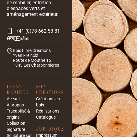
de mobilier, entretien
d’espaces verts et
aménagement extérieur.
+41 (0)78 662 53 81
Bois Libre Créations
Yvan Freiholz
Route de Mouthe 15
1343 Les Charbonnières
LIENS
MES
RAPIDES
CRÉATIONS
Accueil
Créations en
À propos
bois
Traçabilité &
Réalisations
origine
Catalogue
Collection
JURIDIQUE
Signature
Impressum
Sculpture sur