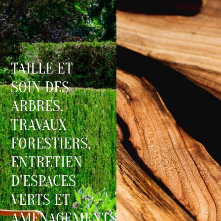
0
TAILLE ET
SOIN DES
ARBRES,
TRAVAUX
FORESTIERS,
ENTRETIEN
D’ESPACES
VERTS ET
AMÉNAGEMENTS