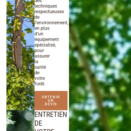
des
techniques
respectueuses
de
l’environnement,
en plus
d’un
équipement
spécialisé,
pour
assurer
la
santé
de
votre
forêt.
OBTENIR
UN
DEVIS
ENTRETIEN
DE