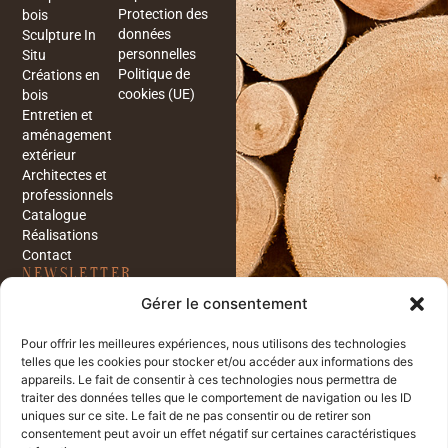
Protection des
bois
données
Sculpture In
personnelles
Situ
Politique de
Créations en
cookies (UE)
bois
Entretien et
aménagement
extérieur
Architectes et
professionnels
Catalogue
Réalisations
Contact
NEWSLETTER
Restez informés sur les
Gérer le consentement
dernières nouveautés et
réalisations de notre entreprise
en vous inscrivant à notre
Pour offrir les meilleures expériences, nous utilisons des technologies
newsletter.
telles que les cookies pour stocker et/ou accéder aux informations des
appareils. Le fait de consentir à ces technologies nous permettra de
traiter des données telles que le comportement de navigation ou les ID
uniques sur ce site. Le fait de ne pas consentir ou de retirer son
J'ai lu et j'accepte la
consentement peut avoir un effet négatif sur certaines caractéristiques