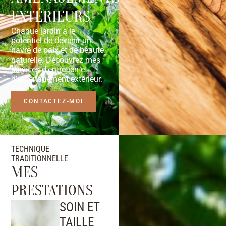
EXTÉRIEURS
Chaque jardin a le
potentiel de devenir un
havre de paix et de beauté
naturelle. Découvrez mes
services d’entretien et
d’aménagement extérieur.
CONTACTEZ-MOI
TECHNIQUE
TRADITIONNELLE
MES
PRESTATIONS
SOIN ET
TAILLE