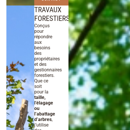
TRAVAUX
FORESTIERS
Conçus
pour
répondre
aux
besoins
des
propriétaires
et des
gestionnaires
forestiers.
Que ce
soit
pour la
taille,
l’élagage
ou
l’abattage
d’arbres
,
j’utilise