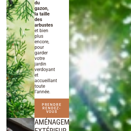
du
gazon,
la taille
des
arbustes
et bien
plus
encore,
pour
garder
votre
jardin
verdoyant
et
accueillant
toute
l’année.
PRENDRE
RENDEZ-
VOUS
AMÉNAGEMENT
EXTÉRIEUR