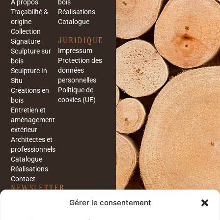
À propos
bois
Traçabilité &
Réalisations
origine
Catalogue
Collection
JURIDIQUE
Signature
Impressum
Sculpture sur
Protection des
bois
données
Sculpture In
personnelles
Situ
Politique de
Créations en
cookies (UE)
bois
Entretien et
aménagement
extérieur
Architectes et
professionnels
Catalogue
Réalisations
Contact
NEWSLETTER
Restez informés sur les
Gérer le consentement
dernières nouveautés et
réalisations de notre entreprise