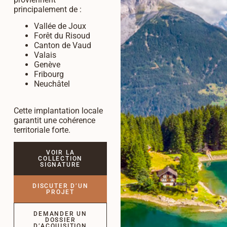
principalement de :
Vallée de Joux
Forêt du Risoud
Canton de Vaud
Valais
Genève
Fribourg
Neuchâtel
Cette implantation locale
garantit une cohérence
territoriale forte.
VOIR LA
COLLECTION
SIGNATURE
DISCUTER D’UN
PROJET
DEMANDER UN
DOSSIER
D’ACQUISITION