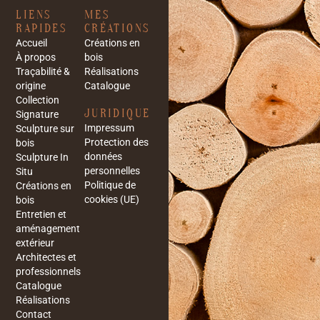
LIENS
MES
RAPIDES
CRÉATIONS
Accueil
Créations en
À propos
bois
Traçabilité &
Réalisations
origine
Catalogue
Collection
JURIDIQUE
Signature
Impressum
Sculpture sur
Protection des
bois
données
Sculpture In
personnelles
Situ
Politique de
Créations en
cookies (UE)
bois
Entretien et
aménagement
extérieur
Architectes et
professionnels
Catalogue
Réalisations
Contact