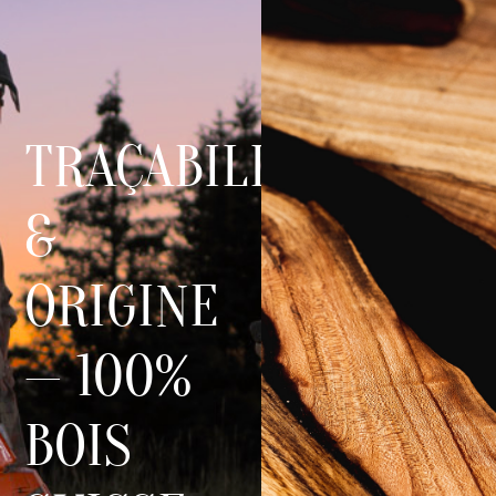
0
TRAÇABILITÉ
&
ORIGINE
— 100%
BOIS