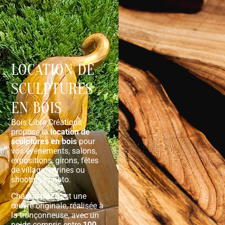
0
LOCATION DE
SCULPTURES
EN BOIS
Bois Libre Créations
propose la
location de
sculptures en bois
pour
vos événements, salons,
expositions, girons, fêtes
de village, vitrines ou
shootings photo.
Chaque pièce est une
œuvre originale, réalisée à
la tronçonneuse, avec un
poids compris entre
100