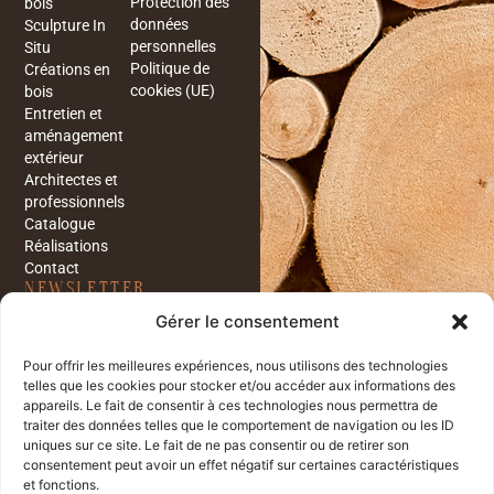
Protection des
bois
données
Sculpture In
personnelles
Situ
Politique de
Créations en
cookies (UE)
bois
Entretien et
aménagement
extérieur
Architectes et
professionnels
Catalogue
Réalisations
Contact
NEWSLETTER
Restez informés sur les
Gérer le consentement
dernières nouveautés et
réalisations de notre entreprise
en vous inscrivant à notre
Pour offrir les meilleures expériences, nous utilisons des technologies
newsletter.
telles que les cookies pour stocker et/ou accéder aux informations des
appareils. Le fait de consentir à ces technologies nous permettra de
traiter des données telles que le comportement de navigation ou les ID
uniques sur ce site. Le fait de ne pas consentir ou de retirer son
J'ai lu et j'accepte la
consentement peut avoir un effet négatif sur certaines caractéristiques
et fonctions.
politique de confidentialité