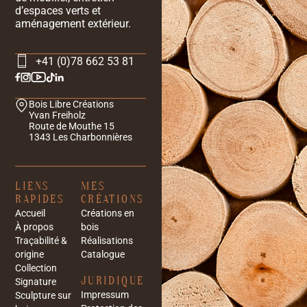
d’espaces verts et
aménagement extérieur.
+41 (0)78 662 53 81
Bois Libre Créations
Yvan Freiholz
Route de Mouthe 15
1343 Les Charbonnières
LIENS
MES
RAPIDES
CRÉATIONS
Accueil
Créations en
À propos
bois
Traçabilité &
Réalisations
origine
Catalogue
Collection
JURIDIQUE
Signature
Impressum
Sculpture sur