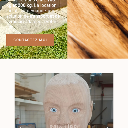
kg et 200 kg
. La location
inclut, sur demande, une
solution de
transport et de
livraison
adaptée à votre
lieu.
CONTACTEZ-MOI