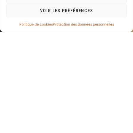
Catalogue
VOIR LES PRÉFÉRENCES
Réalisations
Contact
NEWSLETTER
Politique de cookies
Protection des données personnelles
Restez informés sur les
dernières nouveautés et
réalisations de notre entreprise
en vous inscrivant à notre
newsletter.
J'ai lu et j'accepte la
politique de confidentialité
de société Bois Libre
Créations Yvan Freiholz.
En
savoir plus
..
S'INSCRIRE
© Copyright – 2026 – Bois Libre Créations l Tous droits