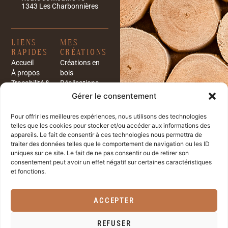
1343 Les Charbonnières
LIENS
MES
RAPIDES
CRÉATIONS
Accueil
Créations en
À propos
bois
Traçabilité &
Réalisations
origine
Catalogue
Gérer le consentement
Collection
JURIDIQUE
Signature
Pour offrir les meilleures expériences, nous utilisons des technologies
Impressum
Sculpture sur
telles que les cookies pour stocker et/ou accéder aux informations des
Protection des
bois
appareils. Le fait de consentir à ces technologies nous permettra de
données
Sculpture In
traiter des données telles que le comportement de navigation ou les ID
uniques sur ce site. Le fait de ne pas consentir ou de retirer son
personnelles
Situ
consentement peut avoir un effet négatif sur certaines caractéristiques
Politique de
Créations en
et fonctions.
cookies (UE)
bois
Entretien et
aménagement
ACCEPTER
extérieur
Architectes et
REFUSER
professionnels