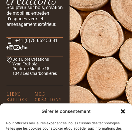
Sculpteur sur bois, création
de mobilier, entretien
d’espaces verts et
aménagement extérieur.
+41 (0)78 662 53 81
Bois Libre Créations
Yvan Freiholz
Route de Mouthe 15
1343 Les Charbonnières
LIENS
MES
RAPIDES
CRÉATIONS
Accueil
Créations en
Gérer le consentement
À propos
bois
Traçabilité &
Réalisations
Pour offrir les meilleures expériences, nous utilisons des technologies
origine
Catalogue
telles que les cookies pour stocker et/ou accéder aux informations des
Collection