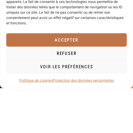
appareils. Le fait de consentir à ces technologies nous permettra de
JURIDIQUE
Signature
traiter des données telles que le comportement de navigation ou les ID
Impressum
Sculpture sur
uniques sur ce site. Le fait de ne pas consentir ou de retirer son
Protection des
bois
consentement peut avoir un effet négatif sur certaines caractéristiques
données
Sculpture In
et fonctions.
personnelles
Situ
Politique de
Créations en
cookies (UE)
bois
ACCEPTER
Entretien et
aménagement
REFUSER
extérieur
Architectes et
VOIR LES PRÉFÉRENCES
professionnels
Catalogue
Politique de cookies
Protection des données personnelles
Réalisations
Contact
NEWSLETTER
Restez informés sur les
dernières nouveautés et
réalisations de notre entreprise
en vous inscrivant à notre
newsletter.