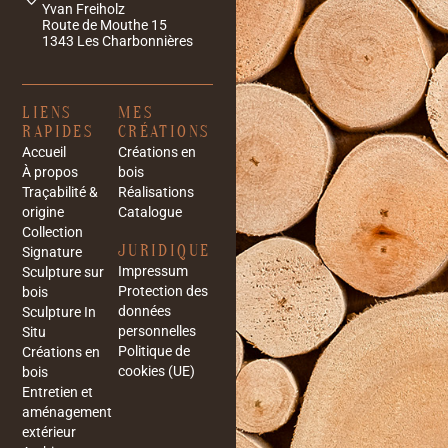
Yvan Freiholz
Route de Mouthe 15
1343 Les Charbonnières
LIENS
MES
RAPIDES
CRÉATIONS
Accueil
Créations en
À propos
bois
Traçabilité &
Réalisations
origine
Catalogue
Collection
JURIDIQUE
Signature
Impressum
Sculpture sur
Protection des
bois
données
Sculpture In
personnelles
Situ
Politique de
Créations en
cookies (UE)
bois
Entretien et
aménagement
extérieur