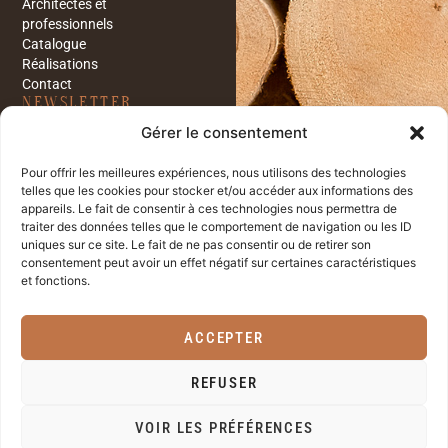
Architectes et
professionnels
Catalogue
Réalisations
Contact
NEWSLETTER
Restez informés sur les
Gérer le consentement
dernières nouveautés et
réalisations de notre entreprise
en vous inscrivant à notre
Pour offrir les meilleures expériences, nous utilisons des technologies
newsletter.
telles que les cookies pour stocker et/ou accéder aux informations des
appareils. Le fait de consentir à ces technologies nous permettra de
traiter des données telles que le comportement de navigation ou les ID
uniques sur ce site. Le fait de ne pas consentir ou de retirer son
J'ai lu et j'accepte la
consentement peut avoir un effet négatif sur certaines caractéristiques
et fonctions.
politique de confidentialité
de société Bois Libre
Créations Yvan Freiholz.
En
ACCEPTER
savoir plus
..
REFUSER
S'INSCRIRE
VOIR LES PRÉFÉRENCES